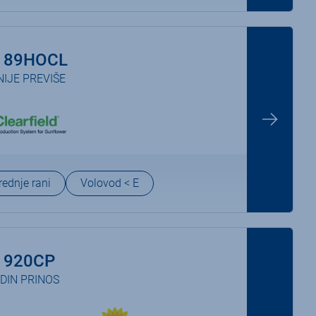
 89HOCL
NIJE PREVIŠE
rednje rani
Volovod < E
 920CP
DIN PRINOS