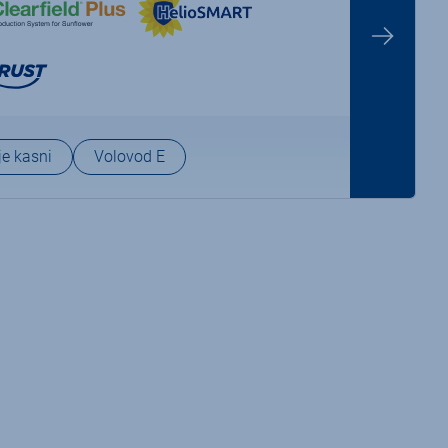
je kasni
Volovod E