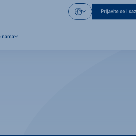
Prijavite se i s
Izaberite
vaš
jezik
o nama