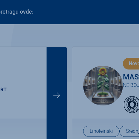
e svoju pretragu ovde:
Nov
MAS
NE BOJ
Linoleinski
Srednj