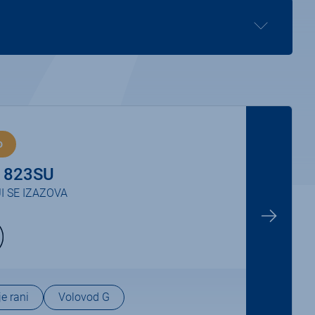
o
 823SU
I SE IZAZOVA
e rani
Volovod G