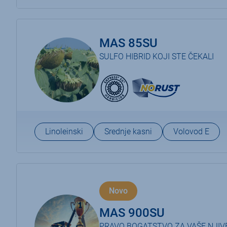
MAS 85SU
SULFO HIBRID KOJI STE ČEKALI
Linoleinski
Srednje kasni
Volovod E
Novo
MAS 900SU
PRAVO BOGATSTVO ZA VAŠE NJIV