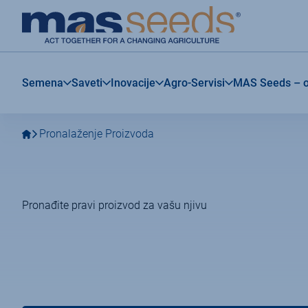
Idite
Idite
MAS
na
na
Seeds
glavnu
glavni
Srbija
navigaciju
sadržaj
Semena
Saveti
Inovacije
Agro-Servisi
MAS Seeds – 
Pronalaženje Proizvoda
Pronađite pravi proizvod za vašu njivu